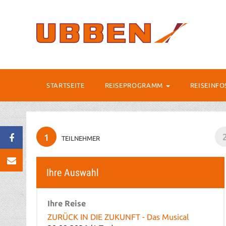
STARTSEITE
REISEPROGRAMM
REISEINF
1
TEILNEHMER
Ihre Auswahl
Ihre Reise
ZURÜCK IN DIE ZUKUNFT - Das Musical