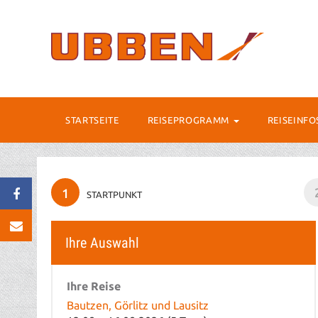
STARTSEITE
REISEPROGRAMM
REISEINF
1
STARTPUNKT
Ihre Auswahl
Ihre Reise
Bautzen, Görlitz und Lausitz