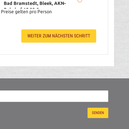
Bad Bramstedt, Bleek, AKN-
Bahnhof 15,00 €
Preise gelten pro Person
Zustieg / Haltestelle PLZ: 24594
Hohenwestedt, Lerchenfeld 18-
20, Betriebshof UBBEN
WEITER ZUM NÄCHSTEN SCHRITT
Zustieg / Haltestelle PLZ: 24594
Haus zu Haus Service, Haus zu
Haus Service (bis 40 km ab
Hohenwestedt) 35,00 €
Zustieg / Haltestelle PLZ: 24594
Haus zu Haus Service, Haus zu
Haus Service (ab 41 Km ab
Hohenwestedt) 50,00 €
Zustieg / Haltestelle PLZ: 24768
Rendsburg, ZOB
Zustieg / Haltestelle PLZ: 24783
Osterrönfeld, Kühl´s Gasthof
Zustieg / Haltestelle PLZ: 24784