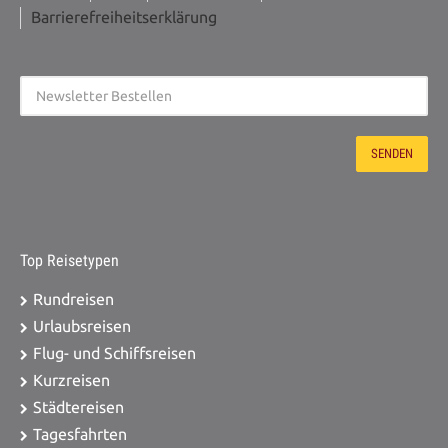
Brunsbüttel, ZOB 20,00 €
Barrierefreiheitserklärung
Zustieg / Haltestelle PLZ: 25704
Meldorf, ZOB 20,00 €
Zustieg / Haltestelle PLZ: 25709
Marne, ZOB 20,00 €
Zustieg / Haltestelle PLZ: 25746
Heide, Alter ZOB 20,00 €
Top Reisetypen
Rundreisen
Urlaubsreisen
Flug- und Schiffsreisen
Kurzreisen
Städtereisen
Tagesfahrten