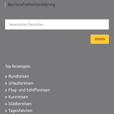
Brunsbüttel, ZOB 20,00 €
Barrierefreiheitserklärung
Zustieg / Haltestelle PLZ: 25704
Meldorf, ZOB 20,00 €
Zustieg / Haltestelle PLZ: 25709
Marne, ZOB 20,00 €
Zustieg / Haltestelle PLZ: 25746
Heide, Alter ZOB 20,00 €
Top Reisetypen
Rundreisen
Urlaubsreisen
Flug- und Schiffsreisen
Kurzreisen
Städtereisen
Tagesfahrten