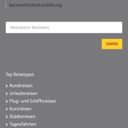
Brunsbüttel, ZOB 20,00 €
Barrierefreiheitserklärung
Zustieg / Haltestelle PLZ: 25704
Meldorf, ZOB 20,00 €
Zustieg / Haltestelle PLZ: 25709
Marne, ZOB 20,00 €
Zustieg / Haltestelle PLZ: 25746
Heide, Alter ZOB 20,00 €
Top Reisetypen
Rundreisen
Urlaubsreisen
Flug- und Schiffsreisen
Kurzreisen
Städtereisen
Tagesfahrten