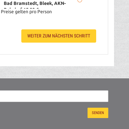
Bad Bramstedt, Bleek, AKN-
Bahnhof 15,00 €
Preise gelten pro Person
Zustieg / Haltestelle PLZ: 24594
Hohenwestedt, Lerchenfeld 18-
20, Betriebshof UBBEN
WEITER ZUM NÄCHSTEN SCHRITT
Zustieg / Haltestelle PLZ: 24594
Haus zu Haus Service, Haus zu
Haus Service (bis 40 km ab
Hohenwestedt) 35,00 €
Zustieg / Haltestelle PLZ: 24594
Haus zu Haus Service, Haus zu
Haus Service (ab 41 Km ab
Hohenwestedt) 50,00 €
Zustieg / Haltestelle PLZ: 24768
Rendsburg, ZOB
Zustieg / Haltestelle PLZ: 24783
Osterrönfeld, Kühl´s Gasthof
Zustieg / Haltestelle PLZ: 24784