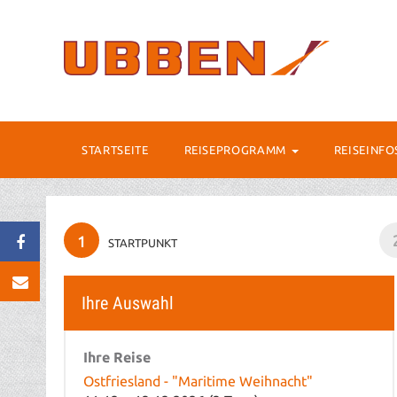
STARTSEITE
REISEPROGRAMM
REISEINF
1
STARTPUNKT
Ihre Auswahl
Ihre Reise
Ostfriesland - "Maritime Weihnacht"