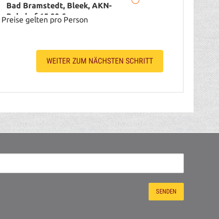
Bad Bramstedt, Bleek, AKN-
Bahnhof 15,00 €
Preise gelten pro Person
Zustieg / Haltestelle PLZ: 24594
Hohenwestedt, Lerchenfeld 18-
20, Betriebshof UBBEN
WEITER ZUM NÄCHSTEN SCHRITT
Zustieg / Haltestelle PLZ: 24594
Haus zu Haus Service, Haus zu
Haus Service (bis 40 km ab
Hohenwestedt) 35,00 €
Zustieg / Haltestelle PLZ: 24594
Haus zu Haus Service, Haus zu
Haus Service (ab 41 Km ab
Hohenwestedt) 50,00 €
Zustieg / Haltestelle PLZ: 24768
Rendsburg, ZOB
Zustieg / Haltestelle PLZ: 24783
Osterrönfeld, Kühl´s Gasthof
Zustieg / Haltestelle PLZ: 24784