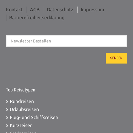
Zustieg / Haltestelle PLZ: 25541
Kontakt
AGB
Datenschutz
Impressum
Brunsbüttel, ZOB 20,00 €
Barrierefreiheitserklärung
Zustieg / Haltestelle PLZ: 25704
Meldorf, ZOB 20,00 €
Zustieg / Haltestelle PLZ: 25709
Marne, ZOB 20,00 €
Zustieg / Haltestelle PLZ: 25746
Heide, Alter ZOB 20,00 €
Top Reisetypen
Rundreisen
Urlaubsreisen
Flug- und Schiffsreisen
Kurzreisen