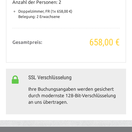
Westerrönfeld, ZOB
Anzahl der Personen: 2
Doppelzimmer, FR (1x 658,00 €)
Zustieg / Haltestelle PLZ: 25337
Elmshorn, Werner-von-Siemens-Str.,
Belegung: 2 Erwachsene
ARAL Tankstelle
Zustieg / Haltestelle PLZ: 25348
Glückstadt, Marktplatz 20,00 €
658,00 €
Gesamtpreis:
Zustieg / Haltestelle PLZ: 25355
Barmstedt, Marktplatz 20,00 €
Zustieg / Haltestelle PLZ: 25421
Pinneberg, Bahnhof
SSL Verschlüsselung
Zustieg / Haltestelle PLZ: 25436
Uetersen, Buttermarkt
Ihre Buchungsangaben werden gesichert
Zustieg / Haltestelle PLZ: 25436
durch modernste 128-Bit-Verschlüsselung
Tornesch, Bahnhof
an uns übertragen.
Zustieg / Haltestelle PLZ: 25451
Quickborn, Mac Donalds 15,00 €
Zustieg / Haltestelle PLZ: 25524
Itzehoe, ZOB, Haltebereich F