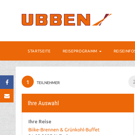
STARTSEITE
REISEPROGRAMM
REISEINF
1
TEILNEHMER
Ihre Auswahl
Ihre Reise
Biike-Brennen & Grünkohl-Buffet