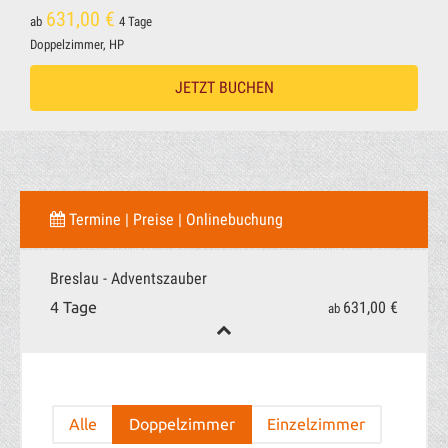
631,00 €
ab
4 Tage
Doppelzimmer, HP
JETZT BUCHEN
Termine | Preise | Onlinebuchung
Breslau - Adventszauber
631,00 €
4 Tage
ab
Alle
Doppelzimmer
Einzelzimmer