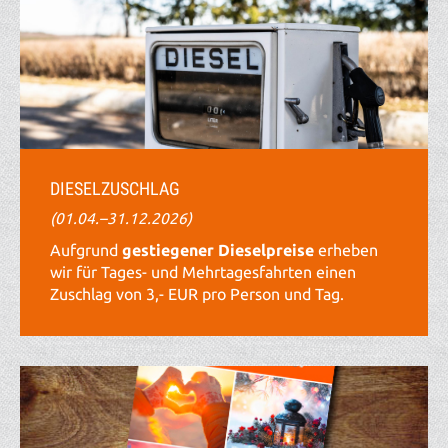
DIESELZUSCHLAG
(01.04.–31.12.2026)
Aufgrund
gestiegener Dieselpreise
erheben
wir für Tages- und Mehrtagesfahrten einen
Zuschlag von 3,- EUR pro Person und Tag.