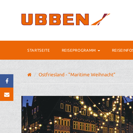
STARTSEITE
REISEPROGRAMM
REISEINF
Ostfriesland - "Maritime Weihnacht"