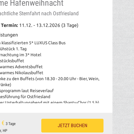
ime Hafenweihnacht
chtliche Sternfahrt nach Ostfriesland
 Termin:
11.12. - 13.12.2026 (3 Tage)
istungen
m klassifizierten 5* LUXUS Class Bus
rühstück 1. Tag
rnachtung im 3* Hotel
hstücksbuffet
t-warmes Adventsbuffet
t-warmes Nikolausbuffet
nke zu den Buffets (von 18.30 -
20.00 Uhr - Bier, Wein,
ränke)
sprogramm laut Reiseverlauf
esführung für Ostfriesland
er Unterhaltungabend mit
einem Shanty-Chor (1,5 h)
tanz mit Alleinunterhalter oder DJ
 Weihnachtsmarkt Bremen
Lamberti-Markt Oldenburg
 €
3 Tage
JETZT BUCHEN
Weihnachtszauber Aurich
r, HP
Lichtermeer Carolinensiel