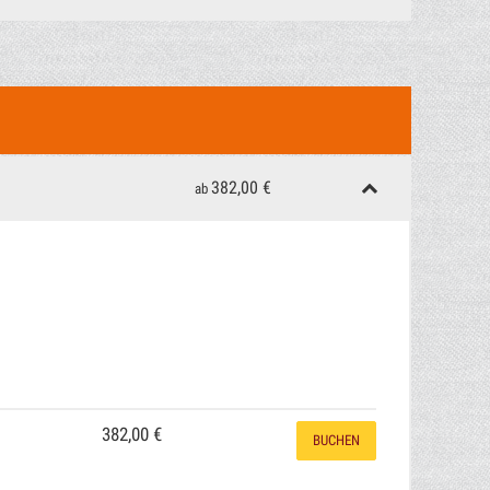
punkte
e City Tax ist vor Ort zahlbar
382,00 €
ab
382,00 €
BUCHEN