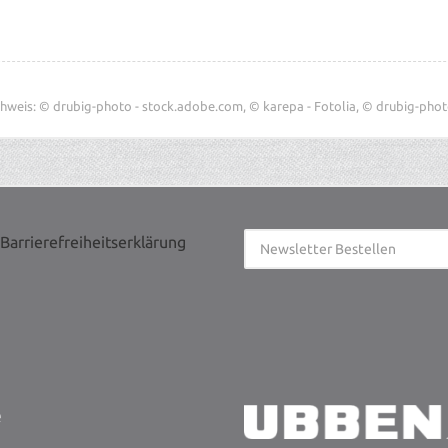
hweis: © drubig-photo - stock.adobe.com, © karepa - Fotolia, © drubig-photo
Barrierefreiheitserklärung
e