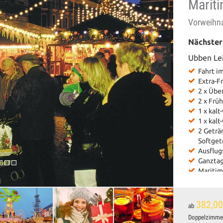
Marit
Vorweihna
Nächster
Ubben Le
Fahrt i
Extra-F
2 x Übe
2 x Frü
1 x kal
1 x kal
2 Geträ
Softget
Ausflug
Ganztag
Maritim
Advents
Besuch
Besuch 
382,00
ab
Besuch 
Doppelzimme
Besuch 