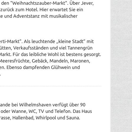
e den "Weihnachtszauber-Markt". Über Jever,
 zurück zum Hotel. Hier erwartet Sie ein
nke und Adventstanz mit musikalischer
rti-Markt".
Als leuchtende „kleine Stadt” mit
ütten, Verkaufsständen und viel Tannengrün
arkt. Für das leibliche Wohl ist bestens gesorgt.
d Meeresfrüchte, Gebäck, Mandeln, Maronen,
äten. Ebenso dampfenden Glühwein und
.
ande bei Wilhelmshaven verfügt über 90
 oder Wanne, WC, TV und Telefon. Das Haus
rrasse, Hallenbad, Whirlpool und Sauna.