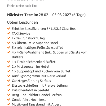
Erlebnisreise nach Tirol
Nächster Termin:
28.02. - 05.03.2027 (6 Tage)
Ubben Leistungen
Fahrt im klassifizierten 5* LUXUS Class Bus
TAXI Service
Extra-Frühstück 1. Tag
5 x Übern. im 3* Superior Hotel
5 x reichhaltiges Frühstücksbuffet
4 x 4-Gang-Wahlmenü (inkl. Suppen und Salate vom
Buffet)
1 x Tiroler Schmankerl-Buffet
2 x Mittagessen im Hotel
1 x Suppentopf
und Kuchen vom Buffet
Ausflugsprogramm laut Reiseverlauf
Ganztagesführung Serfaus
Eisstockschießen mit Preisverteilung
Kutschenfahrt in Seefeld
Berg- und Talfahrt Gondel Serfaus
Gondelfahrt Hoch-Imst
Musik- und Tanzabend mit Albert