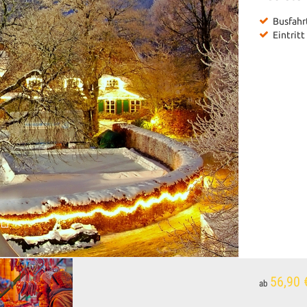
Busfahr
Eintrit
56,90 
ab