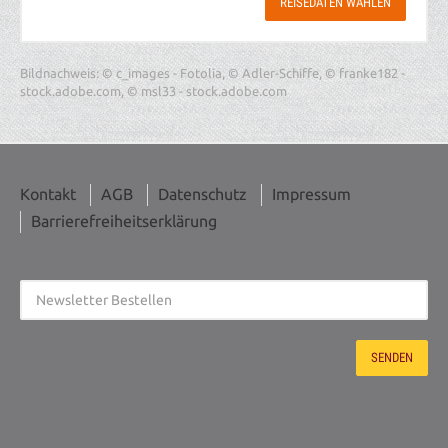
REISEDATEN WÄHLEN
Bildnachweis: © c_images - Fotolia, © Adler-Schiffe, © franke182 -
stock.adobe.com, © msl33 - stock.adobe.com
Kontakt
AGB
Datenschutz
Impressum
Barrierefreiheitserklärung