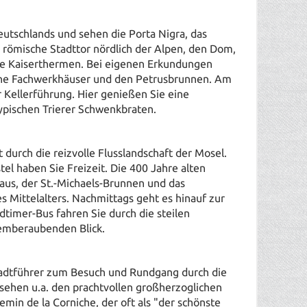
eutschlands und sehen die Porta Nigra, das
 römische Stadttor nördlich der Alpen, den Dom,
 die Kaiserthermen. Bei eigenen Erkundungen
ohe Fachwerkhäuser und den Petrusbrunnen. Am
 Kellerführung. Hier genießen Sie eine
pischen Trierer Schwenkbraten.
 durch die reizvolle Flusslandschaft der Mosel.
tel haben Sie Freizeit. Die 400 Jahre alten
aus, der St.-Michaels-Brunnen und das
s Mittelalters. Nachmittags geht es hinauf zur
timer-Bus fahren Sie durch die steilen
emberaubenden Blick.
tadtführer zum Besuch und Rundgang durch die
sehen u.a. den prachtvollen großherzoglichen
hemin de la Corniche, der oft als "der schönste