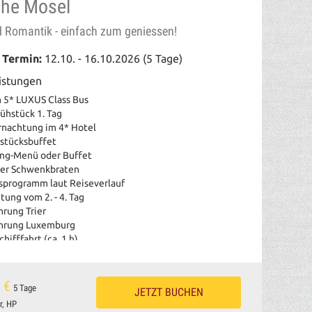
che Mosel
d Romantik - einfach zum geniessen!
 Termin:
12.10. - 16.10.2026 (5 Tage)
istungen
m 5* LUXUS Class Bus
rühstück 1. Tag
rnachtung im 4* Hotel
hstücksbuffet
ang-Menü oder Buffet
erer Schwenkbraten
sprogramm laut Reiseverlauf
tung vom 2. - 4. Tag
hrung Trier
ührung Luxemburg
hifffahrt (ca. 1 h)
it dem Burg Landshut Express
inprobe bei einem Winzer
e
 €
5 Tage
JETZT BUCHEN
punkte
r, HP