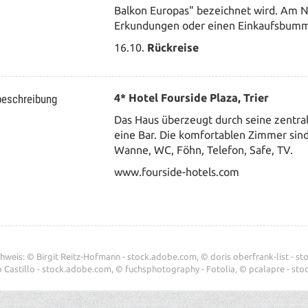
Balkon Europas" bezeichnet wird. Am N
Erkundungen oder einen Einkaufsbum
16.10.
Rückreise
beschreibung
4* Hotel Fourside Plaza, Trier
Das Haus überzeugt durch seine zentral
eine Bar.
Die komfortablen Zimmer sind
Wanne, WC, Föhn, Telefon, Safe, TV.
www.fourside-hotels.com
hweis: © Birgit Reitz-Hofmann - stock.adobe.com, © doris oberfrank-list - s
 Castillo - stock.adobe.com, © fuchsphotography - Fotolia, © pcalapre - st