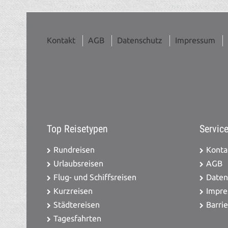
Kontakt
AGB
Datenschutz
Impressum
Top Reisetypen
Servic
Rundreisen
Konta
Urlaubsreisen
AGB
Flug- und Schiffsreisen
Daten
Kurzreisen
Impr
Städtereisen
Barrie
Tagesfahrten