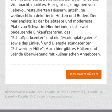
Weihnachtsmarktes. Hier gibt es, umgeben von
liebevoll restaurierten Häusern, unzählige
weihnachtlich dekorierte Hütten und Buden. Der
Marienplatz ist der belebteste und modernste
Platz von Schwerin. Hier befinden sich zwei
bedeutende Einkaufszentren, das
"Schloßparkcenter" und die "Marienplatzgalerie"
sowie das Einkauf- und Dienstleistungscenter
"Schweriner Höfe". Auch hier gibt es Hütten und
Stände überwiegend mit kulinarischen Angeboten.
REISEDATEN WÄHLEN
Bildnachweis: © Dan Race - Fotolia, © Ezio Gutzemberg - Fotolia, ©
LianeM - Fotolia, © ChristArt - stock.adobe.com