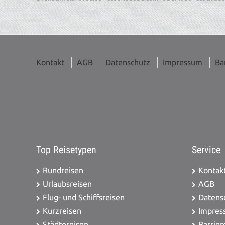
Kontakt
AGB
Datenschutz
Impressum
Ba
Top Reisetypen
Service
Rundreisen
Kontak
Urlaubsreisen
AGB
Flug- und Schiffsreisen
Datens
Kurzreisen
Impres
Städtereisen
Barrier