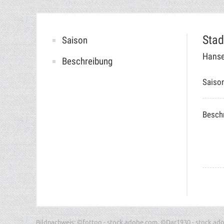
Stad
Saison
Hanse
Beschreibung
Saiso
Besch
Bildnachweis: ©fottoo - stock.adobe.com, ©Dar1930 - stock.ad