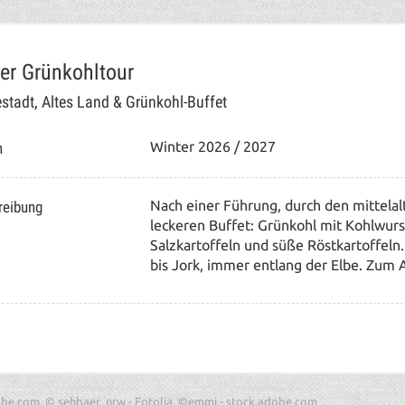
er Grünkohltour
stadt, Altes Land & Grünkohl-Buffet
n
Winter 2026 / 2027
reibung
Nach einer Führung, durch den mittelalt
leckeren Buffet: Grünkohl mit Kohlwurst
Salzkartoffeln und süße Röstkartoffeln.
bis Jork, immer entlang der Elbe. Zum 
obe.com, © sehbaer_nrw - Fotolia, ©emmi - stock.adobe.com