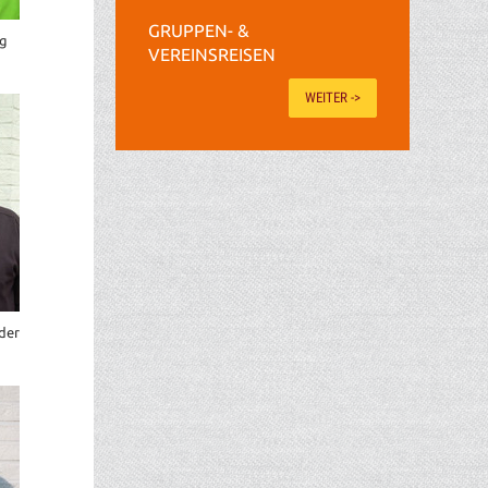
GRUPPEN- &
ig
VEREINSREISEN
WEITER ->
der