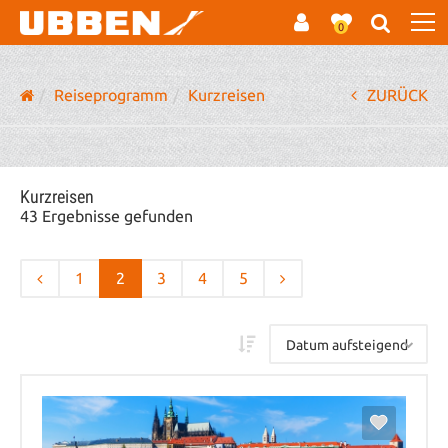
0
Reiseprogramm
Kurzreisen
ZURÜCK
Kurzreisen
43 Ergebnisse gefunden
1
2
3
4
5