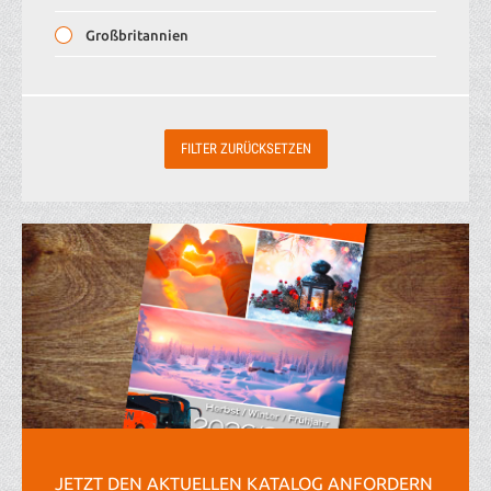
Urlaubsreisen
Großbritannien
Weihnachtsreisen
Italien
Österreich
Polen
Schweden
Schweiz
Tschechien
JETZT DEN AKTUELLEN KATALOG ANFORDERN