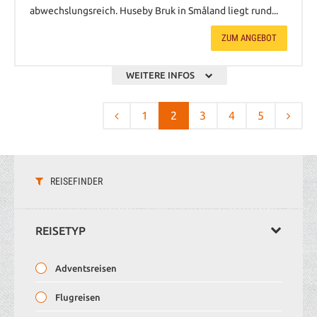
abwechslungsreich. Huseby Bruk in Småland liegt rund...
ZUM ANGEBOT
WEITERE INFOS
1
2
3
4
5
REISEFINDER
REISETYP
Adventsreisen
Flugreisen