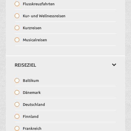
Flusskreuzfahrten
Kur- und Wellnessreisen
Kurzreisen
Musicalreisen
Musikreisen
Reisen mit TAXI Service
REISEZIEL
Rundreisen
Baltikum
Silvesterreisen
Dänemark
Sportreisen
Deutschland
Städtereisen
Finnland
Tagesfahrten
Frankreich